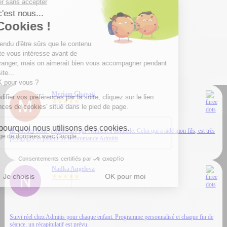
Myriam Ghayati
★★★★★
Ils ont des bons professeurs qui viennent à domicile. Celui qui a aidé mon fils, est très
pédagogue et patient. Je recommande Admitis
Nadka Angelova
★★★★★
Suivi réel chez Admitis pour chaque enfant. Programme personnalisé et chaque fin de
séance, un récapitulatif est prévu.