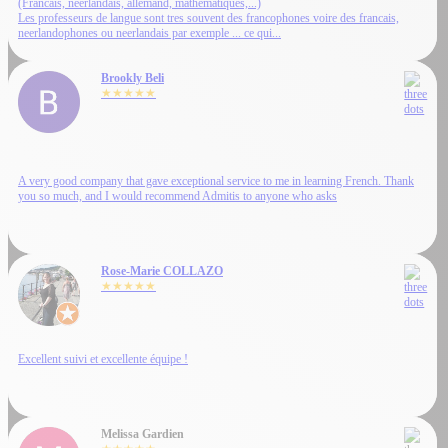
(Francais, neerlandais, allemand, mathematiques,...)
Les professeurs de langue sont tres souvent des francophones voire des francais,
neerlandophones ou neerlandais par exemple ... ce qui...
Brookly Beli
★★★★★
A very good company that gave exceptional service to me in learning French. Thank
you so much, and I would recommend Admitis to anyone who asks
Rose-Marie COLLAZO
★★★★★
Excellent suivi et excellente équipe !
Melissa Gardien