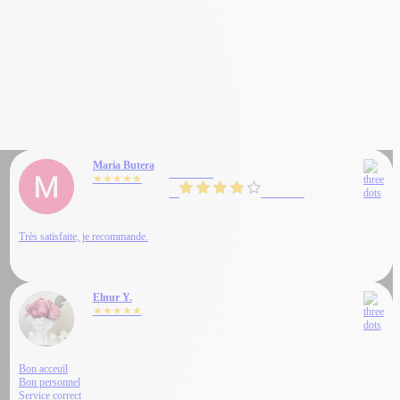
Maria Butera
Admitis
★★★★★
4
37 avis
Très satisfaite, je recommande.
Elnur Y.
★★★★★
Bon acceuil
Bon personnel
Service correct