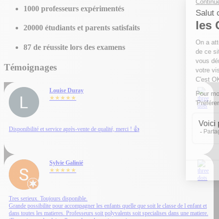
1000
professeurs expérimentés
20000
étudiants et parents satisfaits
87
de réussite lors des examens
Témoignages
Louise Duray
★★★★★
Disponibilité et service après-vente de qualité, merci ! 👍
Sylvie Galinié
★★★★★
Tres serieux. Toujours disponible.
Grande possibilite pour accompagner les enfants quelle que soit le classe de l enfant et
dans toutes les matieres. Professeurs soit polyvalents soit specialises dans une matiere.