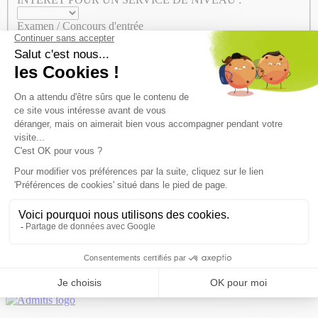
Examen / Concours d'entrée
Médecine
Polytechnique
TÉLÉPHONE
*
EMAIL
*
MESSAGE
Je souhaite rester informé des offres d'Admitis
Captcha
Envoyer
02 808 63 95
Lun-ven : 8h30 - 17h
Tarif local
Rappelez-moi